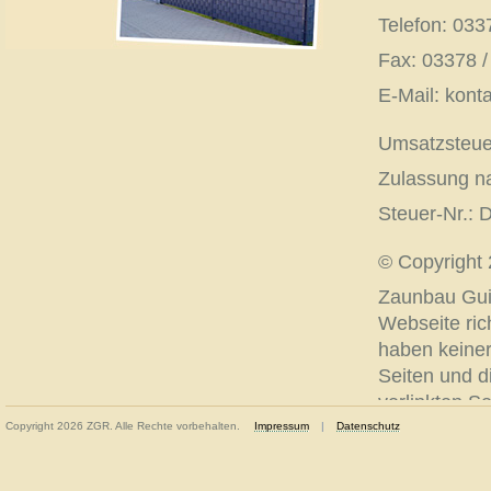
Telefon: 033
Fax: 03378 /
E-Mail: kon
Umsatzsteuer
Zulassung n
Steuer-Nr.:
© Copyright 
Zaunbau Gui
Webseite ric
haben keinerl
Seiten und d
verlinkten S
Urheberrech
Copyright 2026 ZGR. Alle Rechte vorbehalten.
Impressum
|
Datenschutz
Inhalt diese
verbreitet, 